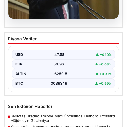
05.08.2026
Kılıçdaroğlu: Hesap sormaktan ve
Piyasa Verileri
vermekten çekinmeyiz
Türkiye'nin siyasi arenasında yeni bir dönemin
başlangıcını ilan eden Cumhuriyet Halk Partisi (CHP)
USD
47.58
▲ +0.10%
Genel…
EUR
54.90
▲ +0.08%
ALTIN
6250.5
▲ +0.31%
BTC
3039349
▲ +0.99%
Son Eklenen Haberler
Beşiktaş Hradec Kralove Maçı Öncesinde Leandro Trossard
■
Müjdesiyle Güçleniyor
Kılıçdaroğlu: Hesap sormaktan ve vermekten çekinmeyiz