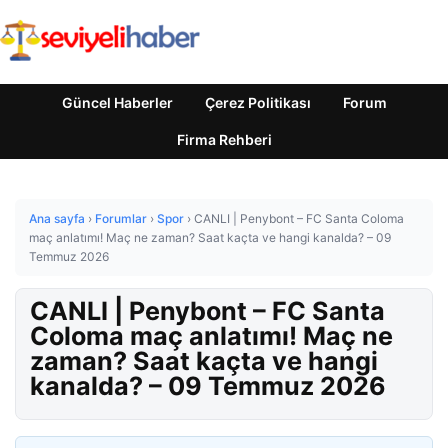
Güncel Haberler
Çerez Politikası
Forum
Firma Rehberi
Ana sayfa
›
Forumlar
›
Spor
›
CANLI | Penybont – FC Santa Coloma
maç anlatımı! Maç ne zaman? Saat kaçta ve hangi kanalda? – 09
Temmuz 2026
CANLI | Penybont – FC Santa
Coloma maç anlatımı! Maç ne
zaman? Saat kaçta ve hangi
kanalda? – 09 Temmuz 2026