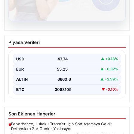
08.08.2026
Kelebek sohbet platformu İle Sanal
Piyasa Verileri
İletişimin Sertifikalı Adresi Ve
Muhabbet Deneyimi
USD
47.74
▲ +0.18%
İnternet çağında insanların seviyeli bir şekilde bağlantı
oluşturması ciddi bir hassasiyet taşımaktadır. Güncel
EUR
55.25
▲ +0.32%
olarak…
ALTIN
6660.6
▲ +2.59%
BTC
3088105
▼ -0.10%
Son Eklenen Haberler
Fenerbahçe, Lukaku Transferi İçin Son Aşamaya Geldi:
■
Defanslara Zor Günler Yaklaşıyor