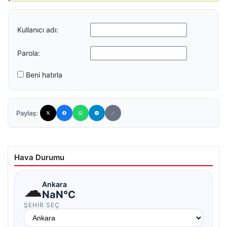
Kullanıcı adı:
Parola:
Beni hatırla
Paylaş:
Hava Durumu
☁
Ankara
NaN°C
ŞEHIR SEÇ