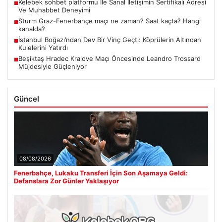
Kelebek sohbet platformu İle Sanal İletişimin Sertifikalı Adresi
■
Ve Muhabbet Deneyimi
Sturm Graz-Fenerbahçe maçı ne zaman? Saat kaçta? Hangi
■
kanalda?
İstanbul Boğazı’ndan Dev Bir Vinç Geçti: Köprülerin Altından
■
Kulelerini Yatırdı
Beşiktaş Hradec Kralove Maçı Öncesinde Leandro Trossard
■
Müjdesiyle Güçleniyor
Güncel
08/08/2026
Fenerbahçe, Lukaku Transferi İçin Son Aşamaya Geldi:
Defanslara Zor Günler Yaklaşıyor