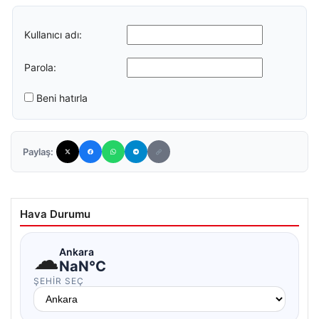
Kullanıcı adı:
Parola:
Beni hatırla
Paylaş:
Hava Durumu
☁
Ankara
NaN°C
ŞEHIR SEÇ