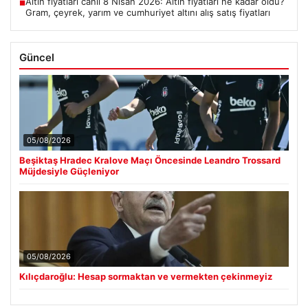
Altın fiyatları canlı 8 Nisan 2026: Altın fiyatları ne kadar oldu?
■
Gram, çeyrek, yarım ve cumhuriyet altını alış satış fiyatları
Güncel
05/08/2026
Beşiktaş Hradec Kralove Maçı Öncesinde Leandro Trossard
Müjdesiyle Güçleniyor
05/08/2026
Kılıçdaroğlu: Hesap sormaktan ve vermekten çekinmeyiz