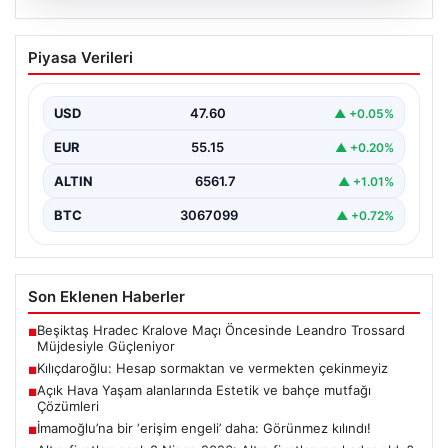
05.08.2026
Kılıçdaroğlu: Hesap sormaktan ve
Piyasa Verileri
vermekten çekinmeyiz
Türkiye'nin siyasi arenasında yeni bir dönemin
başlangıcını ilan eden Cumhuriyet Halk Partisi (CHP)
USD
47.60
▲ +0.05%
Genel…
EUR
55.15
▲ +0.20%
ALTIN
6561.7
▲ +1.01%
BTC
3067099
▲ +0.72%
Son Eklenen Haberler
Beşiktaş Hradec Kralove Maçı Öncesinde Leandro Trossard
■
Müjdesiyle Güçleniyor
Kılıçdaroğlu: Hesap sormaktan ve vermekten çekinmeyiz
■
Açık Hava Yaşam alanlarında Estetik ve bahçe mutfağı
■
Çözümleri
İmamoğlu’na bir ‘erişim engeli’ daha: Görünmez kılındı!
■