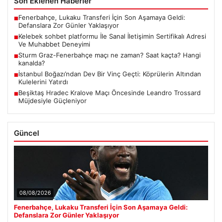
Son Eklenen Haberler
Fenerbahçe, Lukaku Transferi İçin Son Aşamaya Geldi:
■
Defanslara Zor Günler Yaklaşıyor
Kelebek sohbet platformu İle Sanal İletişimin Sertifikalı Adresi
■
Ve Muhabbet Deneyimi
Sturm Graz-Fenerbahçe maçı ne zaman? Saat kaçta? Hangi
■
kanalda?
İstanbul Boğazı’ndan Dev Bir Vinç Geçti: Köprülerin Altından
■
Kulelerini Yatırdı
Beşiktaş Hradec Kralove Maçı Öncesinde Leandro Trossard
■
Müjdesiyle Güçleniyor
Güncel
08/08/2026
Fenerbahçe, Lukaku Transferi İçin Son Aşamaya Geldi:
Defanslara Zor Günler Yaklaşıyor