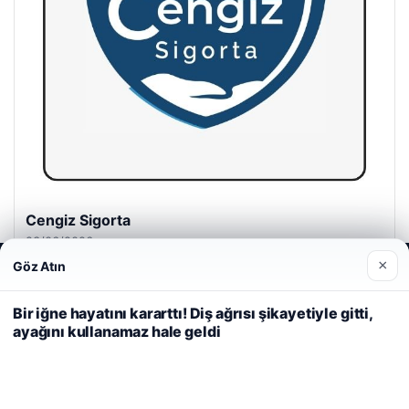
Cengiz Sigorta
23/06/2026
×
Göz Atın
Web sitemizi nasıl kullandığınızı daha iyi anlayabilmek,
deneyiminizi kişiselleştirmek ve geliştirmek amacıyla çerezler
kullanıyoruz.
Çerez Politikamız
Bir iğne hayatını kararttı! Diş ağrısı şikayetiyle gitti,
ayağını kullanamaz hale geldi
Reddet
Kabul Et
© 2026 Seviyeli Haber – Güncel Haberler