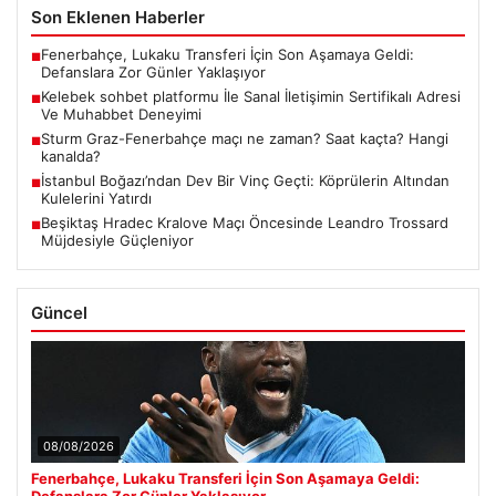
Son Eklenen Haberler
Fenerbahçe, Lukaku Transferi İçin Son Aşamaya Geldi:
■
Defanslara Zor Günler Yaklaşıyor
Kelebek sohbet platformu İle Sanal İletişimin Sertifikalı Adresi
■
Ve Muhabbet Deneyimi
Sturm Graz-Fenerbahçe maçı ne zaman? Saat kaçta? Hangi
■
kanalda?
İstanbul Boğazı’ndan Dev Bir Vinç Geçti: Köprülerin Altından
■
Kulelerini Yatırdı
Beşiktaş Hradec Kralove Maçı Öncesinde Leandro Trossard
■
Müjdesiyle Güçleniyor
Güncel
08/08/2026
Fenerbahçe, Lukaku Transferi İçin Son Aşamaya Geldi:
Defanslara Zor Günler Yaklaşıyor