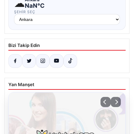
☁
NaN°C
ŞEHIR SEÇ
Bizi Takip Edin
Yan Manşet