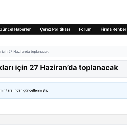
Güncel Haberler
Çerez Politikası
Forum
Firma Rehber
rı için 27 Haziran’da toplanacak
kları için 27 Haziran’da toplanacak
min
tarafından güncellenmiştir.