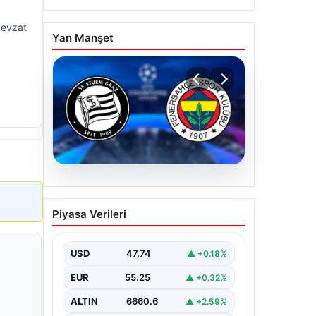
Nevzat
Yan Manşet
07.08.2026
Sturm Graz-Fenerbahçe
Piyasa Verileri
maçı ne zaman? Saat
kaçta? Hangi kanalda?
USD
47.74
▲ +0.18%
EUR
55.25
▲ +0.32%
ALTIN
6660.6
▲ +2.59%