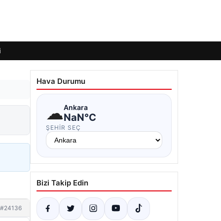
i
Hava Durumu
☁
Ankara
NaN°C
ŞEHIR SEÇ
Bizi Takip Edin
#24136