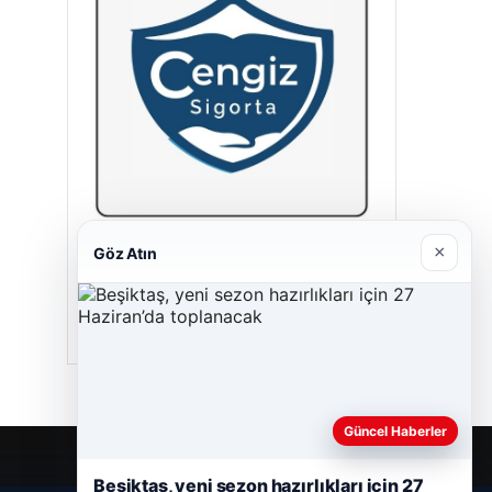
×
Göz Atın
Cengiz Sigorta
23/06/2026
Güncel Haberler
Beşiktaş, yeni sezon hazırlıkları için 27