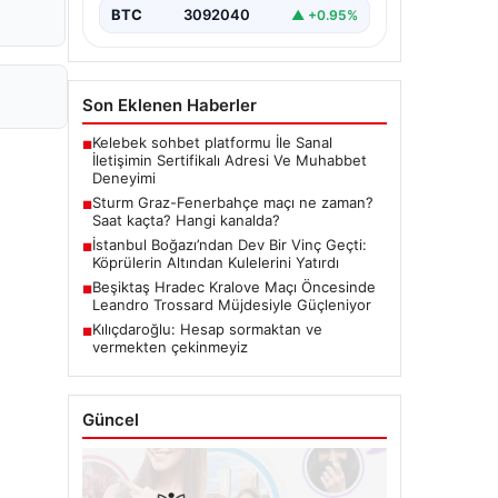
BTC
3092040
▲ +0.95%
Son Eklenen Haberler
Kelebek sohbet platformu İle Sanal
■
İletişimin Sertifikalı Adresi Ve Muhabbet
Deneyimi
Sturm Graz-Fenerbahçe maçı ne zaman?
■
Saat kaçta? Hangi kanalda?
İstanbul Boğazı’ndan Dev Bir Vinç Geçti:
■
Köprülerin Altından Kulelerini Yatırdı
Beşiktaş Hradec Kralove Maçı Öncesinde
■
Leandro Trossard Müjdesiyle Güçleniyor
Kılıçdaroğlu: Hesap sormaktan ve
■
vermekten çekinmeyiz
Güncel