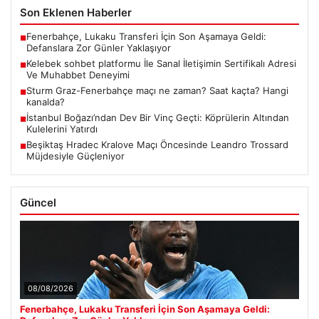
Son Eklenen Haberler
Fenerbahçe, Lukaku Transferi İçin Son Aşamaya Geldi:
■
Defanslara Zor Günler Yaklaşıyor
Kelebek sohbet platformu İle Sanal İletişimin Sertifikalı Adresi
■
Ve Muhabbet Deneyimi
Sturm Graz-Fenerbahçe maçı ne zaman? Saat kaçta? Hangi
■
kanalda?
İstanbul Boğazı’ndan Dev Bir Vinç Geçti: Köprülerin Altından
■
Kulelerini Yatırdı
Beşiktaş Hradec Kralove Maçı Öncesinde Leandro Trossard
■
Müjdesiyle Güçleniyor
Güncel
08/08/2026
Fenerbahçe, Lukaku Transferi İçin Son Aşamaya Geldi: