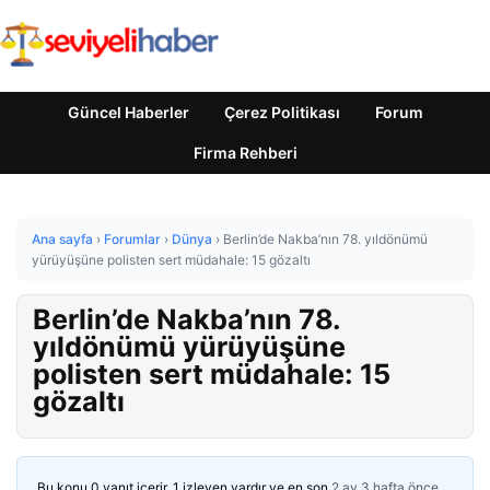
Güncel Haberler
Çerez Politikası
Forum
Firma Rehberi
Ana sayfa
›
Forumlar
›
Dünya
›
Berlin’de Nakba’nın 78. yıldönümü
yürüyüşüne polisten sert müdahale: 15 gözaltı
Berlin’de Nakba’nın 78.
yıldönümü yürüyüşüne
polisten sert müdahale: 15
gözaltı
Bu konu 0 yanıt içerir, 1 izleyen vardır ve en son
2 ay 3 hafta önce