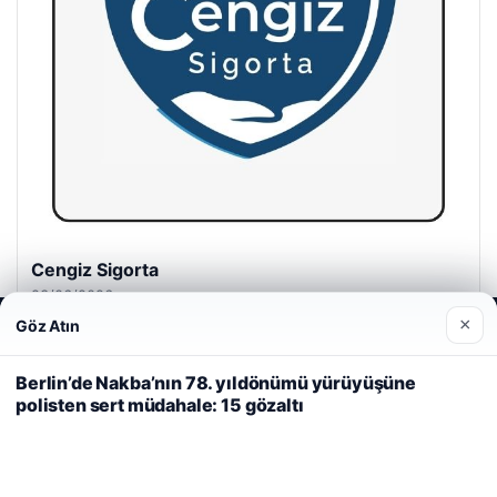
Cengiz Sigorta
23/06/2026
×
Göz Atın
Web sitemizi nasıl kullandığınızı daha iyi anlayabilmek,
deneyiminizi kişiselleştirmek ve geliştirmek amacıyla çerezler
kullanıyoruz.
Çerez Politikamız
Berlin’de Nakba’nın 78. yıldönümü yürüyüşüne
polisten sert müdahale: 15 gözaltı
Reddet
Kabul Et
© 2026 Seviyeli Haber – Güncel Haberler