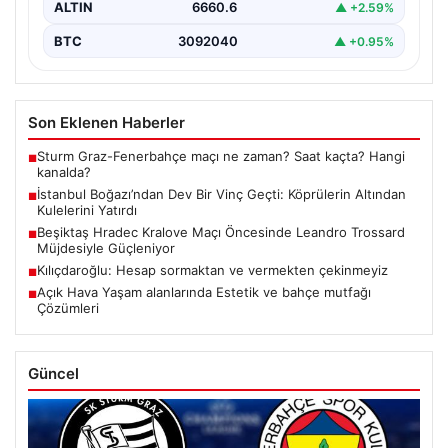
ALTIN
6660.6
▲ +2.59%
BTC
3092040
▲ +0.95%
Son Eklenen Haberler
Sturm Graz-Fenerbahçe maçı ne zaman? Saat kaçta? Hangi
■
kanalda?
İstanbul Boğazı’ndan Dev Bir Vinç Geçti: Köprülerin Altından
■
Kulelerini Yatırdı
Beşiktaş Hradec Kralove Maçı Öncesinde Leandro Trossard
■
Müjdesiyle Güçleniyor
Kılıçdaroğlu: Hesap sormaktan ve vermekten çekinmeyiz
■
Açık Hava Yaşam alanlarında Estetik ve bahçe mutfağı
■
Çözümleri
Güncel