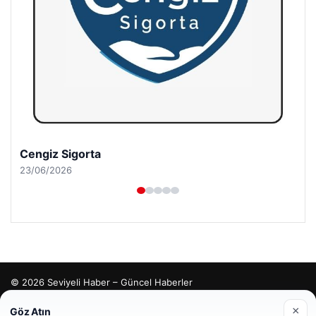
Cengiz Sigorta
23/06/2026
© 2026 Seviyeli Haber – Güncel Haberler
malta dil okulları
|
lemagrup.com.tr
×
Göz Atın