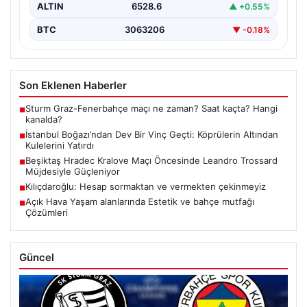
ALTIN
6528.6
▲ +0.55%
BTC
3063206
▼ -0.18%
Son Eklenen Haberler
Sturm Graz-Fenerbahçe maçı ne zaman? Saat kaçta? Hangi
■
kanalda?
İstanbul Boğazı’ndan Dev Bir Vinç Geçti: Köprülerin Altından
■
Kulelerini Yatırdı
Beşiktaş Hradec Kralove Maçı Öncesinde Leandro Trossard
■
Müjdesiyle Güçleniyor
Kılıçdaroğlu: Hesap sormaktan ve vermekten çekinmeyiz
■
Açık Hava Yaşam alanlarında Estetik ve bahçe mutfağı
■
Çözümleri
Güncel