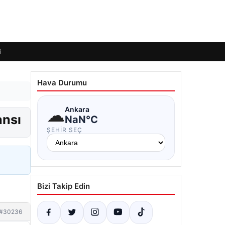
i
Hava Durumu
☁
Ankara
ansı
NaN°C
ŞEHIR SEÇ
Bizi Takip Edin
#30236