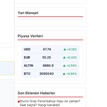
Yan Manşet
06.08.2026
İstanbul Boğazı’ndan Dev
Piyasa Verileri
Bir Vinç Geçti: Köprülerin
Altından Kulelerini Yatırdı
USD
47.74
▲ +0.18%
İstanbul Boğazı'nda eşsiz bir
görüntüye sahne olan bu olay,
EUR
55.25
▲ +0.32%
bölgedeki denizcilik ve altyapı
çalışmalarının…
ALTIN
6660.6
▲ +2.59%
BTC
3092040
▲ +0.95%
Son Eklenen Haberler
Sturm Graz-Fenerbahçe maçı ne zaman?
■
Saat kaçta? Hangi kanalda?