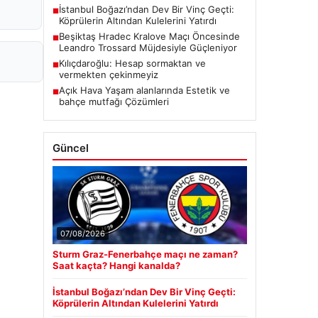
İstanbul Boğazı’ndan Dev Bir Vinç Geçti:
■
Köprülerin Altından Kulelerini Yatırdı
Beşiktaş Hradec Kralove Maçı Öncesinde
■
Leandro Trossard Müjdesiyle Güçleniyor
Kılıçdaroğlu: Hesap sormaktan ve
■
vermekten çekinmeyiz
Açık Hava Yaşam alanlarında Estetik ve
■
bahçe mutfağı Çözümleri
Güncel
07/08/2026
Sturm Graz-Fenerbahçe maçı ne zaman?
Saat kaçta? Hangi kanalda?
İstanbul Boğazı’ndan Dev Bir Vinç Geçti:
Köprülerin Altından Kulelerini Yatırdı