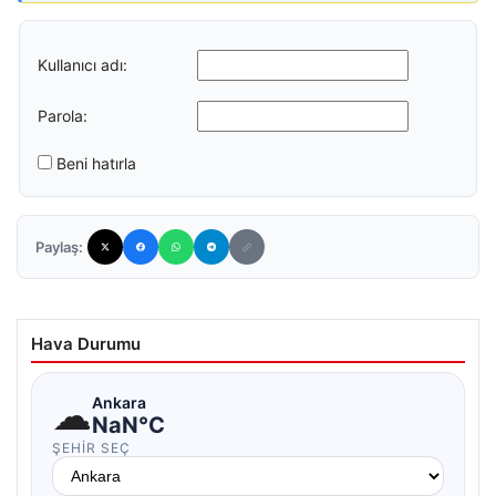
Kullanıcı adı:
Parola:
Beni hatırla
Paylaş:
Hava Durumu
☁
Ankara
NaN°C
ŞEHIR SEÇ