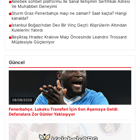
Kelebek sohbet platformu İle Sanal İletişimin Sertifikalı Adresi
■
Ve Muhabbet Deneyimi
Sturm Graz-Fenerbahçe maçı ne zaman? Saat kaçta? Hangi
■
kanalda?
İstanbul Boğazı’ndan Dev Bir Vinç Geçti: Köprülerin Altından
■
Kulelerini Yatırdı
Beşiktaş Hradec Kralove Maçı Öncesinde Leandro Trossard
■
Müjdesiyle Güçleniyor
Güncel
08/08/2026
Fenerbahçe, Lukaku Transferi İçin Son Aşamaya Geldi:
Defanslara Zor Günler Yaklaşıyor