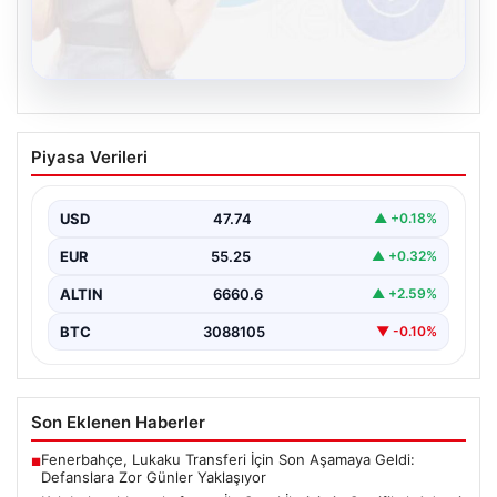
08.08.2026
Kelebek sohbet platformu İle Sanal
Piyasa Verileri
İletişimin Sertifikalı Adresi Ve
Muhabbet Deneyimi
USD
47.74
▲ +0.18%
İnternet çağında insanların seviyeli bir şekilde bağlantı
oluşturması ciddi bir hassasiyet taşımaktadır. Güncel
EUR
55.25
▲ +0.32%
olarak…
ALTIN
6660.6
▲ +2.59%
BTC
3088105
▼ -0.10%
Son Eklenen Haberler
Fenerbahçe, Lukaku Transferi İçin Son Aşamaya Geldi:
■
Defanslara Zor Günler Yaklaşıyor