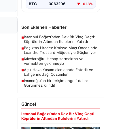
BTC
3063206
▼ -0.18%
Son Eklenen Haberler
İstanbul Boğazı’ndan Dev Bir Vinç Geçti:
■
Köprülerin Altından Kulelerini Yatırdı
Beşiktaş Hradec Kralove Maçı Öncesinde
■
Leandro Trossard Müjdesiyle Güçleniyor
Kılıçdaroğlu: Hesap sormaktan ve
■
vermekten çekinmeyiz
Açık Hava Yaşam alanlarında Estetik ve
■
bahçe mutfağı Çözümleri
İmamoğlu’na bir ‘erişim engeli’ daha:
■
Görünmez kılındı!
Güncel
İstanbul Boğazı’ndan Dev Bir Vinç Geçti:
Köprülerin Altından Kulelerini Yatırdı