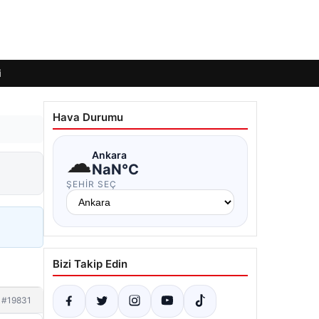
i
Hava Durumu
☁
Ankara
NaN°C
ŞEHIR SEÇ
Bizi Takip Edin
#19831