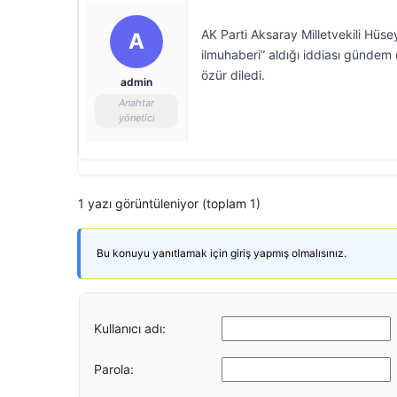
AK Parti Aksaray Milletvekili Hüsey
A
ilmuhaberi” aldığı iddiası günde
özür diledi.
admin
Anahtar
yönetici
1 yazı görüntüleniyor (toplam 1)
Bu konuyu yanıtlamak için giriş yapmış olmalısınız.
Kullanıcı adı:
Parola: