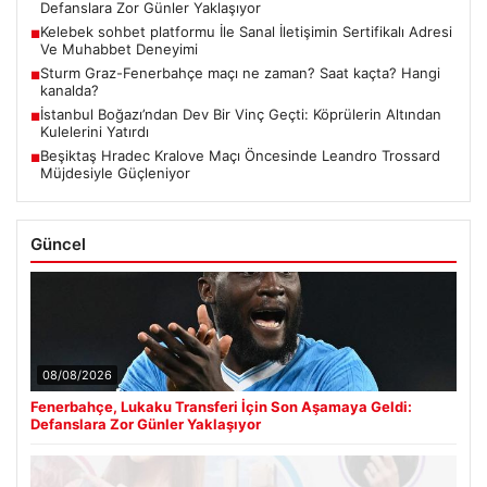
Defanslara Zor Günler Yaklaşıyor
Kelebek sohbet platformu İle Sanal İletişimin Sertifikalı Adresi
■
Ve Muhabbet Deneyimi
Sturm Graz-Fenerbahçe maçı ne zaman? Saat kaçta? Hangi
■
kanalda?
İstanbul Boğazı’ndan Dev Bir Vinç Geçti: Köprülerin Altından
■
Kulelerini Yatırdı
Beşiktaş Hradec Kralove Maçı Öncesinde Leandro Trossard
■
Müjdesiyle Güçleniyor
Güncel
08/08/2026
Fenerbahçe, Lukaku Transferi İçin Son Aşamaya Geldi:
Defanslara Zor Günler Yaklaşıyor