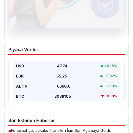
08.08.2026
Kelebek sohbet platformu İle Sanal
Piyasa Verileri
İletişimin Sertifikalı Adresi Ve
Muhabbet Deneyimi
USD
47.74
▲ +0.18%
İnternet çağında insanların seviyeli bir şekilde bağlantı
oluşturması ciddi bir hassasiyet taşımaktadır. Güncel
EUR
55.25
▲ +0.32%
olarak…
ALTIN
6660.6
▲ +2.59%
BTC
3088105
▼ -0.10%
Son Eklenen Haberler
Fenerbahçe, Lukaku Transferi İçin Son Aşamaya Geldi:
■