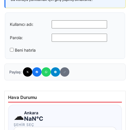
Kullanıcı adı:
Parola:
Beni hatırla
Paylaş:
Hava Durumu
☁
Ankara
NaN°C
ŞEHIR SEÇ