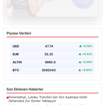
08.08.2026
Kelebek sohbet platformu İle Sanal
Piyasa Verileri
İletişimin Sertifikalı Adresi Ve
Muhabbet Deneyimi
USD
47.74
▲ +0.18%
İnternet çağında insanların seviyeli bir şekilde bağlantı
oluşturması ciddi bir hassasiyet taşımaktadır. Güncel
EUR
55.25
▲ +0.32%
olarak…
ALTIN
6660.6
▲ +2.59%
BTC
3092040
▲ +0.95%
Son Eklenen Haberler
Fenerbahçe, Lukaku Transferi İçin Son Aşamaya Geldi:
■
Defanslara Zor Günler Yaklaşıyor