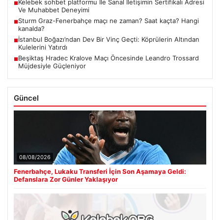
Kelebek sohbet platformu İle Sanal İletişimin Sertifikalı Adresi
■
Ve Muhabbet Deneyimi
Sturm Graz-Fenerbahçe maçı ne zaman? Saat kaçta? Hangi
■
kanalda?
İstanbul Boğazı’ndan Dev Bir Vinç Geçti: Köprülerin Altından
■
Kulelerini Yatırdı
Beşiktaş Hradec Kralove Maçı Öncesinde Leandro Trossard
■
Müjdesiyle Güçleniyor
Güncel
08/08/2026
Fenerbahçe, Lukaku Transferi İçin Son Aşamaya Geldi:
Defanslara Zor Günler Yaklaşıyor