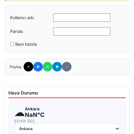
Kullanıcı adı:
Parola:
Beni hatırla
Paylaş:
Hava Durumu
☁
Ankara
NaN°C
ŞEHIR SEÇ