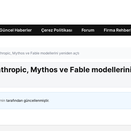
Güncel Haberler
Çerez Politikası
Forum
Firma Rehber
thropic, Mythos ve Fable modellerini yeniden açtı
thropic, Mythos ve Fable modellerin
min
tarafından güncellenmiştir.