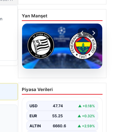
Yan Manşet
ın
07.08.2026
Sturm Graz-Fenerbahçe
Piyasa Verileri
maçı ne zaman? Saat
kaçta? Hangi kanalda?
USD
47.74
▲ +0.18%
EUR
55.25
▲ +0.32%
ALTIN
6660.6
▲ +2.59%