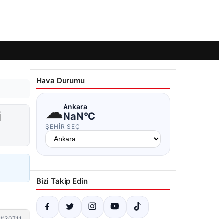
i
Hava Durumu
☁
Ankara
i
NaN°C
ŞEHIR SEÇ
Bizi Takip Edin
#30711