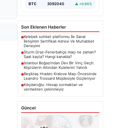
BTC
3092040
▲ +0.95%
Son Eklenen Haberler
Kelebek sohbet platformu İle Sanal
■
İletişimin Sertifikalı Adresi Ve Muhabbet
Deneyimi
Sturm Graz-Fenerbahçe maçı ne zaman?
■
Saat kaçta? Hangi kanalda?
İstanbul Boğazı’ndan Dev Bir Vinç Geçti:
■
Köprülerin Altından Kulelerini Yatırdı
Beşiktaş Hradec Kralove Maçı Öncesinde
■
Leandro Trossard Müjdesiyle Güçleniyor
Kılıçdaroğlu: Hesap sormaktan ve
■
vermekten çekinmeyiz
Güncel