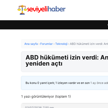
Ana sayfa
›
Forumlar
›
Teknoloji
›
ABD hükümeti izin verdi: An
ABD hükümeti izin verdi: An
yeniden açtı
Bu konu 0 yanıt içerir, 1 izleyen vardır ve en son
1 ay önce
ad
1 yazı görüntüleniyor (toplam 1)
03/07/2026: 7:50 pm