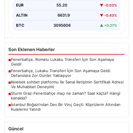
takviyesini hızlandırmış ve önemli bir adım atmaya
EUR
55.20
▼ -0.03%
hazırlanıyor.…
ALTIN
6631.9
▼ -0.43%
BTC
3095606
▲ +0.27%
Son Eklenen Haberler
Fenerbahçe, Romelu Lukaku Transferi İçin Son Aşamaya
■
Geldi!
Fenerbahçe, Lukaku Transferi İçin Son Aşamaya Geldi:
■
Defanslara Zor Günler Yaklaşıyor
Kelebek sohbet platformu İle Sanal İletişimin Sertifikalı Adresi
■
Ve Muhabbet Deneyimi
Sturm Graz-Fenerbahçe maçı ne zaman? Saat kaçta? Hangi
■
kanalda?
İstanbul Boğazı’ndan Dev Bir Vinç Geçti: Köprülerin Altından
■
Kulelerini Yatırdı
Güncel