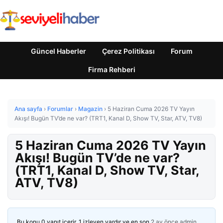
Güncel Haberler
Çerez Politikası
Forum
Firma Rehberi
Ana sayfa
›
Forumlar
›
Magazin
›
5 Haziran Cuma 2026 TV Yayın
Akışı! Bugün TV’de ne var? (TRT1, Kanal D, Show TV, Star, ATV, TV8)
5 Haziran Cuma 2026 TV Yayın
Akışı! Bugün TV’de ne var?
(TRT1, Kanal D, Show TV, Star,
ATV, TV8)
Bu konu 0 yanıt içerir, 1 izleyen vardır ve en son
2 ay önce
admin