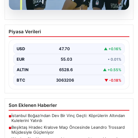
05.08.2026
Beşiktaş Hradec Kralove Maçı
Piyasa Verileri
Öncesinde Leandro Trossard
Müjdesiyle Güçleniyor
USD
47.70
▲ +0.16%
Türk futbolunun köklü kulüplerinden Beşiktaş, UEFA
Avrupa Ligi 3. eleme turu kapsamında Hradec Kralove…
EUR
55.03
• 0.01%
ALTIN
6528.6
▲ +0.55%
BTC
3063206
▼ -0.18%
Son Eklenen Haberler
İstanbul Boğazı’ndan Dev Bir Vinç Geçti: Köprülerin Altından
■
Kulelerini Yatırdı
Beşiktaş Hradec Kralove Maçı Öncesinde Leandro Trossard
■
Müjdesiyle Güçleniyor