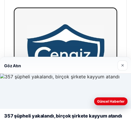
×
Göz Atın
Web sitemizi nasıl kullandığınızı daha iyi anlayabilmek,
deneyiminizi kişiselleştirmek ve geliştirmek amacıyla çerezler
Güncel Haberler
kullanıyoruz.
Çerez Politikamız
357 şüpheli yakalandı, birçok şirkete kayyum atandı
Reddet
Kabul Et
Cengiz Sigorta
23/06/2026