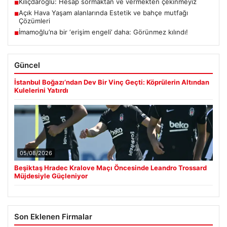
Kılıçdaroğlu: Hesap sormaktan ve vermekten çekinmeyiz
■
Açık Hava Yaşam alanlarında Estetik ve bahçe mutfağı
■
Çözümleri
İmamoğlu’na bir ‘erişim engeli’ daha: Görünmez kılındı!
■
Güncel
İstanbul Boğazı’ndan Dev Bir Vinç Geçti: Köprülerin Altından
Kulelerini Yatırdı
05/08/2026
Beşiktaş Hradec Kralove Maçı Öncesinde Leandro Trossard
Müjdesiyle Güçleniyor
Son Eklenen Firmalar