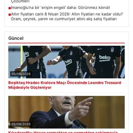
Çözümleri
İmamoğlu’na bir ‘erişim engeli’ daha: Görünmez kılındı!
■
Altın fiyatları canlı 8 Nisan 2026: Altın fiyatları ne kadar oldu?
■
Gram, çeyrek, yarım ve cumhuriyet altını alış satış fiyatları
Güncel
05/08/2026
Beşiktaş Hradec Kralove Maçı Öncesinde Leandro Trossard
Müjdesiyle Güçleniyor
05/08/2026
Kılıçdaroğlu: Hesap sormaktan ve vermekten çekinmeyiz