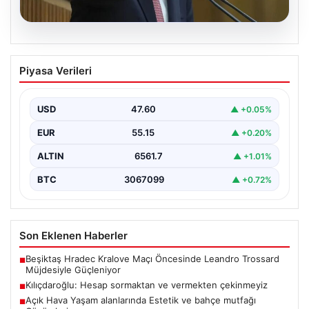
05.08.2026
Kılıçdaroğlu: Hesap sormaktan ve
Piyasa Verileri
vermekten çekinmeyiz
Türkiye'nin siyasi arenasında yeni bir dönemin
başlangıcını ilan eden Cumhuriyet Halk Partisi (CHP)
USD
47.60
▲ +0.05%
Genel…
EUR
55.15
▲ +0.20%
ALTIN
6561.7
▲ +1.01%
BTC
3067099
▲ +0.72%
Son Eklenen Haberler
Beşiktaş Hradec Kralove Maçı Öncesinde Leandro Trossard
■
Müjdesiyle Güçleniyor
Kılıçdaroğlu: Hesap sormaktan ve vermekten çekinmeyiz
■
Açık Hava Yaşam alanlarında Estetik ve bahçe mutfağı
■