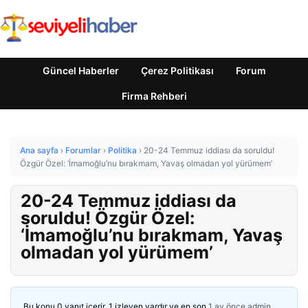
Güncel Haberler
Çerez Politikası
Forum
Firma Rehberi
Ana sayfa
›
Forumlar
›
Politika
›
20-24 Temmuz iddiası da soruldu!
Özgür Özel: ‘İmamoğlu’nu bırakmam, Yavaş olmadan yol yürümem’
20-24 Temmuz iddiası da
soruldu! Özgür Özel:
‘İmamoğlu’nu bırakmam, Yavaş
olmadan yol yürümem’
Bu konu 0 yanıt içerir, 1 izleyen vardır ve en son
1 ay önce
admin