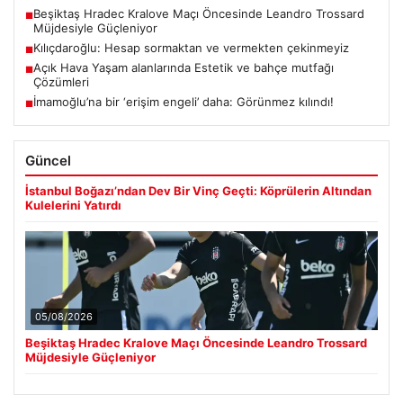
Beşiktaş Hradec Kralove Maçı Öncesinde Leandro Trossard
■
Müjdesiyle Güçleniyor
Kılıçdaroğlu: Hesap sormaktan ve vermekten çekinmeyiz
■
Açık Hava Yaşam alanlarında Estetik ve bahçe mutfağı
■
Çözümleri
İmamoğlu’na bir ‘erişim engeli’ daha: Görünmez kılındı!
■
Güncel
İstanbul Boğazı’ndan Dev Bir Vinç Geçti: Köprülerin Altından
Kulelerini Yatırdı
05/08/2026
Beşiktaş Hradec Kralove Maçı Öncesinde Leandro Trossard
Müjdesiyle Güçleniyor