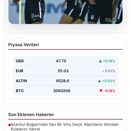
05.08.2026
Beşiktaş Hradec Kralove Maçı
Piyasa Verileri
Öncesinde Leandro Trossard
Müjdesiyle Güçleniyor
USD
47.70
▲ +0.16%
Türk futbolunun köklü kulüplerinden Beşiktaş, UEFA
Avrupa Ligi 3. eleme turu kapsamında Hradec Kralove…
EUR
55.03
• 0.01%
ALTIN
6528.6
▲ +0.55%
BTC
3063206
▼ -0.18%
Son Eklenen Haberler
İstanbul Boğazı’ndan Dev Bir Vinç Geçti: Köprülerin Altından
■
Kulelerini Yatırdı