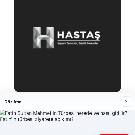
×
Göz Atın
Hastaş Beton
26/05/2026