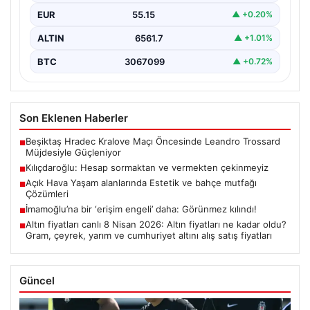
EUR
55.15
▲ +0.20%
ALTIN
6561.7
▲ +1.01%
BTC
3067099
▲ +0.72%
Son Eklenen Haberler
Beşiktaş Hradec Kralove Maçı Öncesinde Leandro Trossard
■
Müjdesiyle Güçleniyor
Kılıçdaroğlu: Hesap sormaktan ve vermekten çekinmeyiz
■
Açık Hava Yaşam alanlarında Estetik ve bahçe mutfağı
■
Çözümleri
İmamoğlu’na bir ‘erişim engeli’ daha: Görünmez kılındı!
■
Altın fiyatları canlı 8 Nisan 2026: Altın fiyatları ne kadar oldu?
■
Gram, çeyrek, yarım ve cumhuriyet altını alış satış fiyatları
Güncel