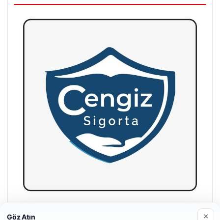
Hastaş Beton
×
Göz Atın