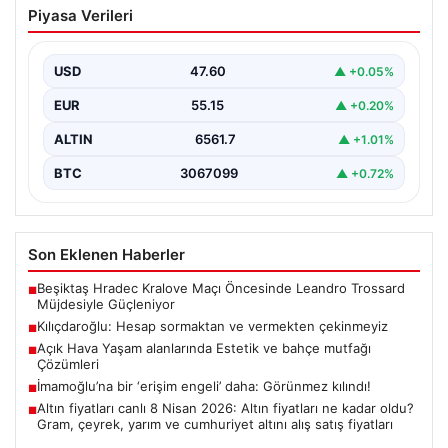
Piyasa Verileri
vermekten çekinmeyiz
Türkiye’nin siyasi arenasında yeni bir dönemin
başlangıcını ilan eden Cumhuriyet Halk Partisi (CHP)
USD
47.60
▲ +0.05%
Genel…
EUR
55.15
▲ +0.20%
ALTIN
6561.7
▲ +1.01%
BTC
3067099
▲ +0.72%
Son Eklenen Haberler
Beşiktaş Hradec Kralove Maçı Öncesinde Leandro Trossard
■
Müjdesiyle Güçleniyor
Kılıçdaroğlu: Hesap sormaktan ve vermekten çekinmeyiz
■
Açık Hava Yaşam alanlarında Estetik ve bahçe mutfağı
■
Çözümleri
İmamoğlu’na bir ‘erişim engeli’ daha: Görünmez kılındı!
■
Altın fiyatları canlı 8 Nisan 2026: Altın fiyatları ne kadar oldu?
■
Gram, çeyrek, yarım ve cumhuriyet altını alış satış fiyatları