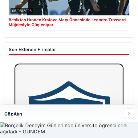
05/08/2026
Beşiktaş Hradec Kralove Maçı Öncesinde Leandro Trossard
Müjdesiyle Güçleniyor
Son Eklenen Firmalar
×
Göz Atın