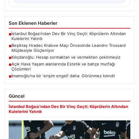
Son Eklenen Haberler
İstanbul Boğazı’ndan Dev Bir Vinç Geçti: Köprülerin Altından
■
Kulelerini Yatırdı
Beşiktaş Hradec Kralove Maçı Öncesinde Leandro Trossard
■
Müjdesiyle Güçleniyor
Kılıçdaroğlu: Hesap sormaktan ve vermekten çekinmeyiz
■
Açık Hava Yaşam alanlarında Estetik ve bahçe mutfağı
■
Çözümleri
İmamoğlu’na bir ‘erişim engeli’ daha: Görünmez kılındı!
■
Güncel
İstanbul Boğazı’ndan Dev Bir Vinç Geçti: Köprülerin Altından
Kulelerini Yatırdı