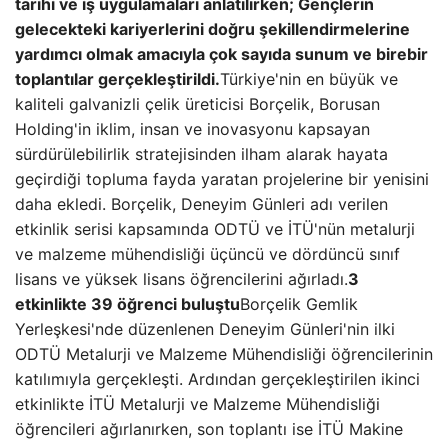
tarihi ve iş uygulamaları anlatılırken; Gençlerin
gelecekteki kariyerlerini doğru şekillendirmelerine
yardımcı olmak amacıyla çok sayıda sunum ve birebir
toplantılar gerçekleştirildi.
Türkiye'nin en büyük ve
kaliteli galvanizli çelik üreticisi Borçelik, Borusan
Holding'in iklim, insan ve inovasyonu kapsayan
sürdürülebilirlik stratejisinden ilham alarak hayata
geçirdiği topluma fayda yaratan projelerine bir yenisini
daha ekledi. Borçelik, Deneyim Günleri adı verilen
etkinlik serisi kapsamında ODTÜ ve İTÜ'nün metalurji
ve malzeme mühendisliği üçüncü ve dördüncü sınıf
lisans ve yüksek lisans öğrencilerini ağırladı.
3
etkinlikte 39 öğrenci buluştu
Borçelik Gemlik
Yerleşkesi'nde düzenlenen Deneyim Günleri'nin ilki
ODTÜ Metalurji ve Malzeme Mühendisliği öğrencilerinin
katılımıyla gerçekleşti. Ardından gerçekleştirilen ikinci
etkinlikte İTÜ Metalurji ve Malzeme Mühendisliği
öğrencileri ağırlanırken, son toplantı ise İTÜ Makine