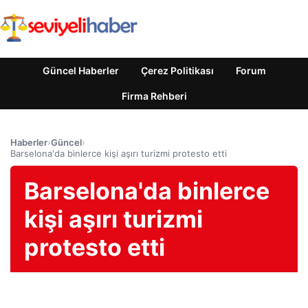
Güncel Haberler
Çerez Politikası
Forum
Firma Rehberi
Haberler
›
Güncel
›
Barselona'da binlerce kişi aşırı turizmi protesto etti
Barselona'da binlerce
kişi aşırı turizmi
protesto etti