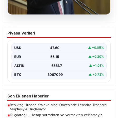
05.08.2026
Kılıçdaroğlu: Hesap sormaktan ve
Piyasa Verileri
vermekten çekinmeyiz
Türkiye’nin siyasi arenasında yeni bir dönemin
başlangıcını ilan eden Cumhuriyet Halk Partisi (CHP)
USD
47.60
▲ +0.05%
Genel…
EUR
55.15
▲ +0.20%
ALTIN
6561.7
▲ +1.01%
BTC
3067099
▲ +0.72%
Son Eklenen Haberler
Beşiktaş Hradec Kralove Maçı Öncesinde Leandro Trossard
■
Müjdesiyle Güçleniyor
Kılıçdaroğlu: Hesap sormaktan ve vermekten çekinmeyiz
■