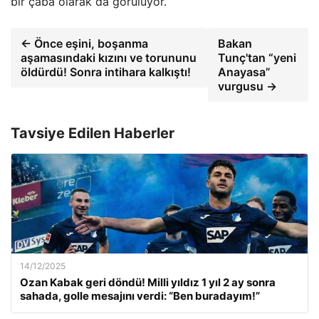
bir çaba olarak da görülüyor.
← Önce eşini, boşanma
Bakan
aşamasındaki kızını ve torununu
Tunç'tan “yeni
öldürdü! Sonra intihara kalkıştı!
Anayasa”
vurgusu →
Tavsiye Edilen Haberler
14/12/2025
Ozan Kabak geri döndü! Milli yıldız 1 yıl 2 ay sonra
sahada, golle mesajını verdi: “Ben buradayım!”