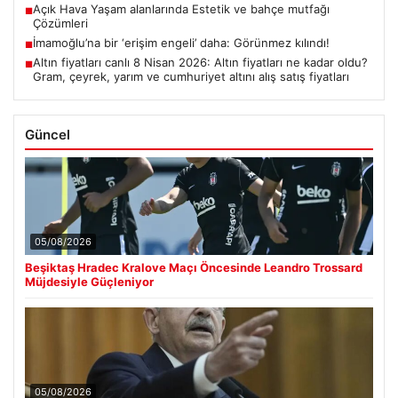
Açık Hava Yaşam alanlarında Estetik ve bahçe mutfağı
■
Çözümleri
İmamoğlu’na bir ‘erişim engeli’ daha: Görünmez kılındı!
■
Altın fiyatları canlı 8 Nisan 2026: Altın fiyatları ne kadar oldu?
■
Gram, çeyrek, yarım ve cumhuriyet altını alış satış fiyatları
Güncel
05/08/2026
Beşiktaş Hradec Kralove Maçı Öncesinde Leandro Trossard
Müjdesiyle Güçleniyor
05/08/2026