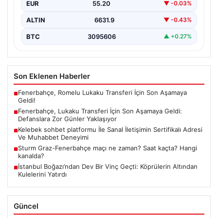
EUR
55.20
▼ -0.03%
hazırlanıyor.…
ALTIN
6631.9
▼ -0.43%
BTC
3095606
▲ +0.27%
Son Eklenen Haberler
Fenerbahçe, Romelu Lukaku Transferi İçin Son Aşamaya
■
Geldi!
Fenerbahçe, Lukaku Transferi İçin Son Aşamaya Geldi:
■
Defanslara Zor Günler Yaklaşıyor
Kelebek sohbet platformu İle Sanal İletişimin Sertifikalı Adresi
■
Ve Muhabbet Deneyimi
Sturm Graz-Fenerbahçe maçı ne zaman? Saat kaçta? Hangi
■
kanalda?
İstanbul Boğazı’ndan Dev Bir Vinç Geçti: Köprülerin Altından
■
Kulelerini Yatırdı
Güncel