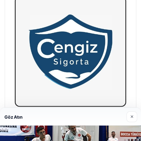
×
Göz Atın
Hastaş Beton
26/05/2026