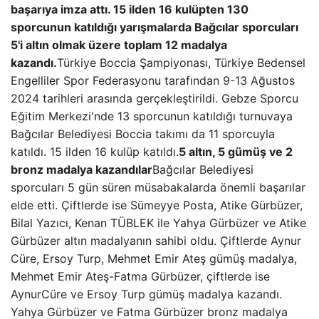
başarıya imza attı. 15 ilden 16 kulüpten 130
sporcunun katıldığı yarışmalarda Bağcılar sporcuları
5'i altın olmak üzere toplam 12 madalya
kazandı.
Türkiye Boccia Şampiyonası, Türkiye Bedensel
Engelliler Spor Federasyonu tarafından 9-13 Ağustos
2024 tarihleri ​​arasında gerçekleştirildi. Gebze Sporcu
Eğitim Merkezi'nde 13 sporcunun katıldığı turnuvaya
Bağcılar Belediyesi Boccia takımı da 11 sporcuyla
katıldı. 15 ilden 16 kulüp katıldı.
5 altın, 5 gümüş ve 2
bronz madalya kazandılar
Bağcılar Belediyesi
sporcuları 5 gün süren müsabakalarda önemli başarılar
elde etti. Çiftlerde ise Sümeyye Posta, Atike Gürbüzer,
Bilal Yazıcı, Kenan TÜBLEK ile Yahya Gürbüzer ve Atike
Gürbüzer altın madalyanın sahibi oldu. Çiftlerde Aynur
Cüre, Ersoy Turp, Mehmet Emir Ateş gümüş madalya,
Mehmet Emir Ateş-Fatma Gürbüzer, çiftlerde ise
AynurCüre ve Ersoy Turp gümüş madalya kazandı.
Yahya Gürbüzer ve Fatma Gürbüzer bronz madalya