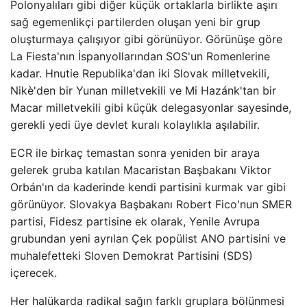
Polonyalıları gibi diğer küçük ortaklarla birlikte aşırı
sağ egemenlikçi partilerden oluşan yeni bir grup
oluşturmaya çalışıyor gibi görünüyor. Görünüşe göre
La Fiesta'nın İspanyollarından SOS'un Romenlerine
kadar. Hnutie Republika'dan iki Slovak milletvekili,
Nikè'den bir Yunan milletvekili ve Mi Hazánk'tan bir
Macar milletvekili gibi küçük delegasyonlar sayesinde,
gerekli yedi üye devlet kuralı kolaylıkla aşılabilir.
ECR ile birkaç temastan sonra yeniden bir araya
gelerek gruba katılan Macaristan Başbakanı Viktor
Orbán'ın da kaderinde kendi partisini kurmak var gibi
görünüyor. Slovakya Başbakanı Robert Fico'nun SMER
partisi, Fidesz partisine ek olarak, Yenile Avrupa
grubundan yeni ayrılan Çek popülist ANO partisini ve
muhalefetteki Sloven Demokrat Partisini (SDS)
içerecek.
Her halükarda radikal sağın farklı gruplara bölünmesi