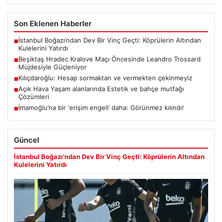
Son Eklenen Haberler
İstanbul Boğazı’ndan Dev Bir Vinç Geçti: Köprülerin Altından
■
Kulelerini Yatırdı
Beşiktaş Hradec Kralove Maçı Öncesinde Leandro Trossard
■
Müjdesiyle Güçleniyor
Kılıçdaroğlu: Hesap sormaktan ve vermekten çekinmeyiz
■
Açık Hava Yaşam alanlarında Estetik ve bahçe mutfağı
■
Çözümleri
İmamoğlu’na bir ‘erişim engeli’ daha: Görünmez kılındı!
■
Güncel
İstanbul Boğazı’ndan Dev Bir Vinç Geçti: Köprülerin Altından
Kulelerini Yatırdı