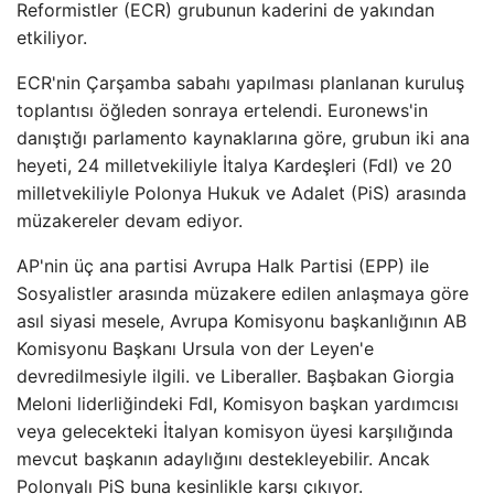
Reformistler (ECR) grubunun kaderini de yakından
etkiliyor.
ECR'nin Çarşamba sabahı yapılması planlanan kuruluş
toplantısı öğleden sonraya ertelendi. Euronews'in
danıştığı parlamento kaynaklarına göre, grubun iki ana
heyeti, 24 milletvekiliyle İtalya Kardeşleri (FdI) ve 20
milletvekiliyle Polonya Hukuk ve Adalet (PiS) arasında
müzakereler devam ediyor.
AP'nin üç ana partisi Avrupa Halk Partisi (EPP) ile
Sosyalistler arasında müzakere edilen anlaşmaya göre
asıl siyasi mesele, Avrupa Komisyonu başkanlığının AB
Komisyonu Başkanı Ursula von der Leyen'e
devredilmesiyle ilgili. ve Liberaller. Başbakan Giorgia
Meloni liderliğindeki FdI, Komisyon başkan yardımcısı
veya gelecekteki İtalyan komisyon üyesi karşılığında
mevcut başkanın adaylığını destekleyebilir. Ancak
Polonyalı PiS buna kesinlikle karşı çıkıyor.