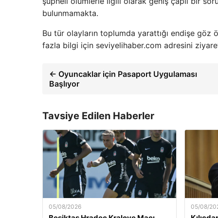
şüpheli ölümlerle ilgili olarak geniş çaplı bir so
bulunmamakta.
Bu tür olayların toplumda yarattığı endişe göz 
fazla bilgi için seviyelihaber.com adresini ziyaret
← Oyuncaklar için Pasaport Uygulaması
Başlıyor
Tavsiye Edilen Haberler
05/08/2026
05/08/20
Beşiktaş Hradec Kralove Maçı
Kılıçda