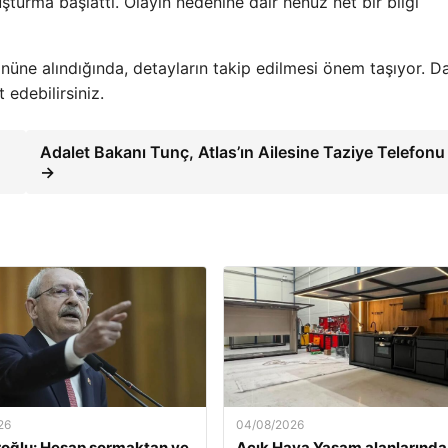
ruşturma başlattı. Olayın nedenine dair henüz net bir bilgi
önüne alındığında, detayların takip edilmesi önem taşıyor. D
 edebilirsiniz.
Adalet Bakanı Tunç, Atlas’ın Ailesine Taziye Telefonu
→
26
04/08/2026
roğlu: Hesap sormaktan ve
Açık Hava Yaşam alanlarında