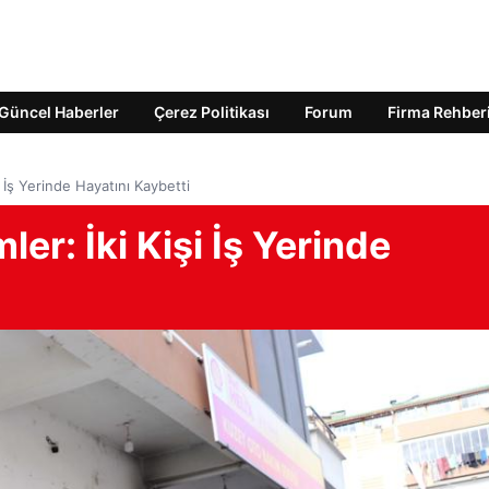
Güncel Haberler
Çerez Politikası
Forum
Firma Rehber
i İş Yerinde Hayatını Kaybetti
er: İki Kişi İş Yerinde