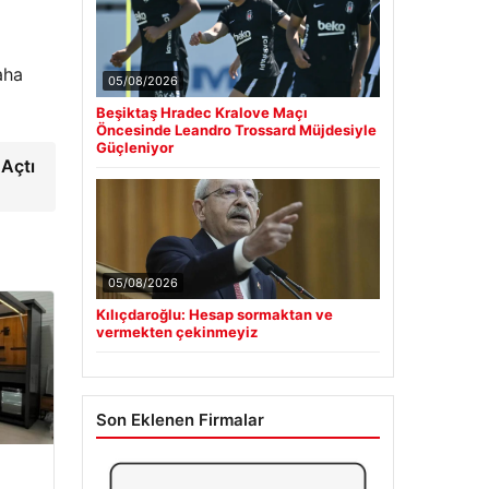
aha
05/08/2026
Beşiktaş Hradec Kralove Maçı
Öncesinde Leandro Trossard Müjdesiyle
Güçleniyor
 Açtı
05/08/2026
Kılıçdaroğlu: Hesap sormaktan ve
vermekten çekinmeyiz
Son Eklenen Firmalar