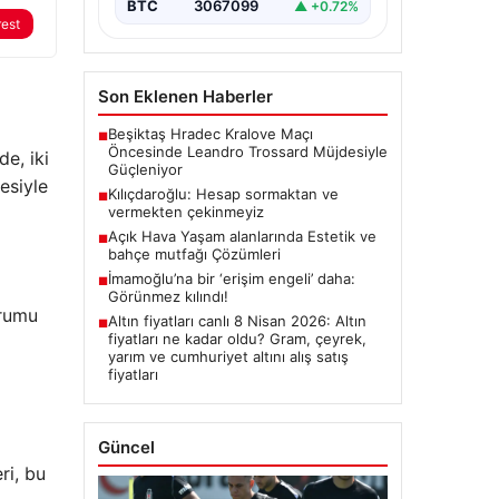
BTC
3067099
▲ +0.72%
rest
Son Eklenen Haberler
Beşiktaş Hradec Kralove Maçı
■
Öncesinde Leandro Trossard Müjdesiyle
e, iki
Güçleniyor
esiyle
Kılıçdaroğlu: Hesap sormaktan ve
■
vermekten çekinmeyiz
Açık Hava Yaşam alanlarında Estetik ve
■
bahçe mutfağı Çözümleri
İmamoğlu’na bir ‘erişim engeli’ daha:
■
Görünmez kılındı!
urumu
Altın fiyatları canlı 8 Nisan 2026: Altın
■
fiyatları ne kadar oldu? Gram, çeyrek,
yarım ve cumhuriyet altını alış satış
fiyatları
Güncel
ri, bu