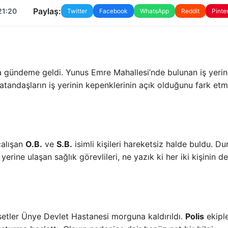
Paylaş:
21:20
Twitter
Facebook
WhatsApp
Reddit
Pinte
yla gündeme geldi. Yunus Emre Mahallesi’nde bulunan iş yerind
atandaşların iş yerinin kepenklerinin açık olduğunu fark etm
çalışan
O.B.
ve
S.B.
isimli kişileri hareketsiz halde buldu. D
yerine ulaşan sağlık görevlileri, ne yazık ki her iki kişinin de
setler Ünye Devlet Hastanesi morguna kaldırıldı.
Polis
ekiple