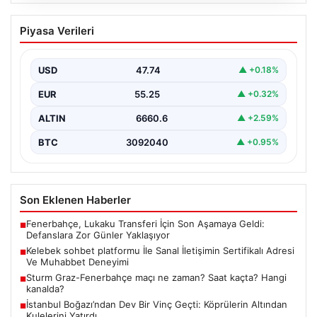
08.08.2026
Kelebek sohbet platformu İle Sanal
Piyasa Verileri
İletişimin Sertifikalı Adresi Ve
Muhabbet Deneyimi
USD
47.74
▲ +0.18%
İnternet çağında insanların seviyeli bir şekilde bağlantı
oluşturması ciddi bir hassasiyet taşımaktadır. Güncel
EUR
55.25
▲ +0.32%
olarak…
ALTIN
6660.6
▲ +2.59%
BTC
3092040
▲ +0.95%
Son Eklenen Haberler
Fenerbahçe, Lukaku Transferi İçin Son Aşamaya Geldi:
■
Defanslara Zor Günler Yaklaşıyor
Kelebek sohbet platformu İle Sanal İletişimin Sertifikalı Adresi
■
Ve Muhabbet Deneyimi
Sturm Graz-Fenerbahçe maçı ne zaman? Saat kaçta? Hangi
■
kanalda?
İstanbul Boğazı’ndan Dev Bir Vinç Geçti: Köprülerin Altından
■
Kulelerini Yatırdı