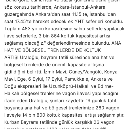
söz konusu tarihlerde, Ankara-İstanbul-Ankara
güzergahında Ankara'dan saat 11.15'te, İstanbul'dan
saat 17.45'te hareket edecek ek YHT seferleri konuldu.
Toplam 483 yolcu kapasitesine sahip setlerle yapılacak
ilave seferlerle, 3 bin 864 koltuk kapasitesi artışı
sağlamış olacağız." değerlendirmesinde bulundu. ANA
HAT VE BÖLGESEL TRENLERDE DE KOLTUK
ARTIŞI Uraloğlu, bayram tatili süresince ana hat ve
bölgesel trenlerde de önemli kapasite artışına
gidildiğini belirtti. İzmir Mavi, Güney/Vangölü, Konya
Mavi, Ege, 6 Eylül, 17 Eylül, Pamukkale, Ankara ve
Doğu ekspresleri ile Uzunköprü-Halkalı ve Edirne-
Halkalı bölgesel trenlerine vagon ilavesi yapılacağını
ifade eden Uraloğlu, şunları kaydetti: “9 günlük tatil
boyunca ana hat ve bölgesel trenlerimize 260 vagon
ilaveyle 14 bin 800 koltuk kapasitesi artışı sağlanmıştır.
Kurban Bayramı tatilinde günlük karşılıklı 26 vagon