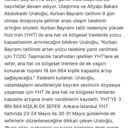
hazırlıklar devam ediyor. Ulaştırma ve Altyapı Bakanı
Abdulkadir Uraloğlu, Kurban Bayramı tatilinin 9 gün
olması dolayısıyla şehirler arası ulaşım talebinin
arttığını söyledi. Kurban Bayramı tatili nedeniyle yüksek
hızlı tren (YHT) ile ana hat ve bölgesel trenlerde yolcu
kapasitesinin artırılacağını bildiren Uraloğlu, "Kurban
Bayramı tatilinde artan yolcu talebine yanıt verilmesi
için TCDD Taşımacılık tarafından işletilen YHT'lere ek
sefer, ana hat ve bölgesel trenlere de ek vagon
konularak toplam 18 bin 664 kişilik kapasite artışı
sağlayacağız." ifadesini kullandı. Uraloğlu,
vatandaşların sevdikleriyle bayram sevincini doyasıya
yaşaması için YHT ile ana hat ve bölgesel trenlerde
kapasite artışına önem verdiklerini kaydetti. YHT'YE 3
BİN 864 KİŞİLİK EK SEFER Ankara-İstanbul YHT
hattında 23-24 Mayıs ile 30-31 Mayıs günlerinde ek
seferlerin düzenleneceğine dikkati çeken Uraloğlu,
"Buna göre, cumartesi ve pazar günlerine denk gelen