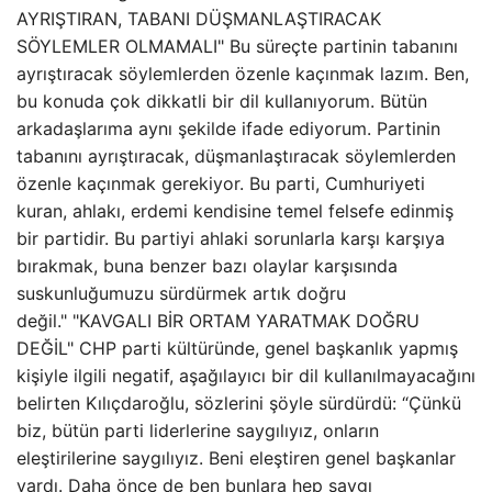
AYRIŞTIRAN, TABANI DÜŞMANLAŞTIRACAK
SÖYLEMLER OLMAMALI" Bu süreçte partinin tabanını
ayrıştıracak söylemlerden özenle kaçınmak lazım. Ben,
bu konuda çok dikkatli bir dil kullanıyorum. Bütün
arkadaşlarıma aynı şekilde ifade ediyorum. Partinin
tabanını ayrıştıracak, düşmanlaştıracak söylemlerden
özenle kaçınmak gerekiyor. Bu parti, Cumhuriyeti
kuran, ahlakı, erdemi kendisine temel felsefe edinmiş
bir partidir. Bu partiyi ahlaki sorunlarla karşı karşıya
bırakmak, buna benzer bazı olaylar karşısında
suskunluğumuzu sürdürmek artık doğru
değil." "KAVGALI BİR ORTAM YARATMAK DOĞRU
DEĞİL" CHP parti kültüründe, genel başkanlık yapmış
kişiyle ilgili negatif, aşağılayıcı bir dil kullanılmayacağını
belirten Kılıçdaroğlu, sözlerini şöyle sürdürdü: “Çünkü
biz, bütün parti liderlerine saygılıyız, onların
eleştirilerine saygılıyız. Beni eleştiren genel başkanlar
vardı. Daha önce de ben bunlara hep saygı