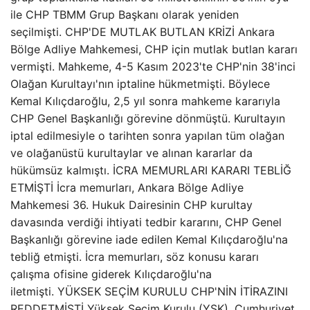
ile CHP TBMM Grup Başkanı olarak yeniden
seçilmişti. CHP'DE MUTLAK BUTLAN KRİZİ Ankara
Bölge Adliye Mahkemesi, CHP için mutlak butlan kararı
vermişti. Mahkeme, 4-5 Kasım 2023'te CHP'nin 38'inci
Olağan Kurultayı'nın iptaline hükmetmişti. Böylece
Kemal Kılıçdaroğlu, 2,5 yıl sonra mahkeme kararıyla
CHP Genel Başkanlığı görevine dönmüştü. Kurultayın
iptal edilmesiyle o tarihten sonra yapılan tüm olağan
ve olağanüstü kurultaylar ve alınan kararlar da
hükümsüz kalmıştı. İCRA MEMURLARI KARARI TEBLİĞ
ETMİŞTİ İcra memurları, Ankara Bölge Adliye
Mahkemesi 36. Hukuk Dairesinin CHP kurultay
davasında verdiği ihtiyati tedbir kararını, CHP Genel
Başkanlığı görevine iade edilen Kemal Kılıçdaroğlu'na
tebliğ etmişti. İcra memurları, söz konusu kararı
çalışma ofisine giderek Kılıçdaroğlu'na
iletmişti. YÜKSEK SEÇİM KURULU CHP'NİN İTİRAZINI
REDDETMİŞTİ Yüksek Seçim Kurulu (YSK), Cumhuriyet