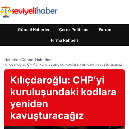
Güncel Haberler
Çerez Politikası
Forum
Firma Rehberi
Haberler
›
Güncel Haberler
›
Kılıçdaroğlu: CHP’yi kuruluşundaki kodlara yeniden kavuşturacağız
Kılıçdaroğlu: CHP’yi
kuruluşundaki kodlara
yeniden
kavuşturacağız