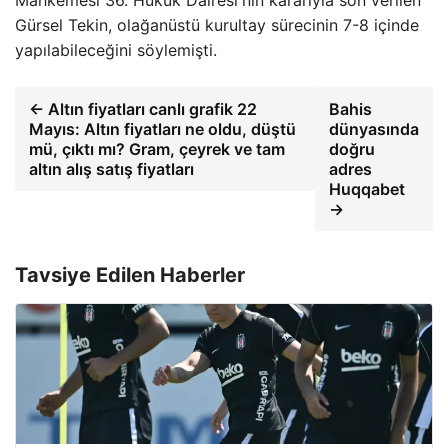
Mahkemesi 36. Hukuk Dairesi'nin kararıyla son verilen
Gürsel Tekin, olağanüstü kurultay sürecinin 7-8 içinde
yapılabileceğini söylemişti.
← Altın fiyatları canlı grafik 22
Bahis
Mayıs: Altın fiyatları ne oldu, düştü
dünyasında
mü, çıktı mı? Gram, çeyrek ve tam
doğru
altın alış satış fiyatları
adres
Huqqabet
→
Tavsiye Edilen Haberler