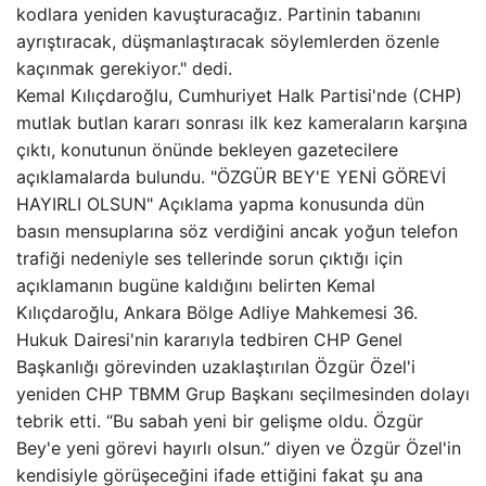
kodlara yeniden kavuşturacağız. Partinin tabanını
ayrıştıracak, düşmanlaştıracak söylemlerden özenle
kaçınmak gerekiyor." dedi.
Kemal Kılıçdaroğlu, Cumhuriyet Halk Partisi'nde (CHP)
mutlak butlan kararı sonrası ilk kez kameraların karşına
çıktı, konutunun önünde bekleyen gazetecilere
açıklamalarda bulundu. "ÖZGÜR BEY'E YENİ GÖREVİ
HAYIRLI OLSUN" Açıklama yapma konusunda dün
basın mensuplarına söz verdiğini ancak yoğun telefon
trafiği nedeniyle ses tellerinde sorun çıktığı için
açıklamanın bugüne kaldığını belirten Kemal
Kılıçdaroğlu, Ankara Bölge Adliye Mahkemesi 36.
Hukuk Dairesi'nin kararıyla tedbiren CHP Genel
Başkanlığı görevinden uzaklaştırılan Özgür Özel'i
yeniden CHP TBMM Grup Başkanı seçilmesinden dolayı
tebrik etti. “Bu sabah yeni bir gelişme oldu. Özgür
Bey'e yeni görevi hayırlı olsun.” diyen ve Özgür Özel'in
kendisiyle görüşeceğini ifade ettiğini fakat şu ana