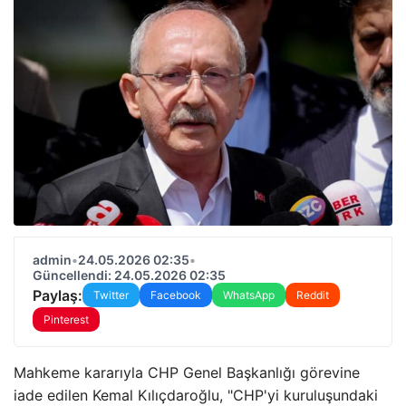
admin
•
24.05.2026 02:35
•
Güncellendi: 24.05.2026 02:35
Paylaş:
Twitter
Facebook
WhatsApp
Reddit
Pinterest
Mahkeme kararıyla CHP Genel Başkanlığı görevine
iade edilen Kemal Kılıçdaroğlu, "CHP'yi kuruluşundaki