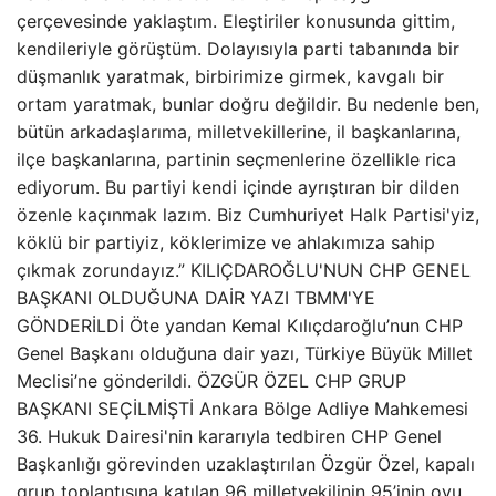
çerçevesinde yaklaştım. Eleştiriler konusunda gittim,
kendileriyle görüştüm. Dolayısıyla parti tabanında bir
düşmanlık yaratmak, birbirimize girmek, kavgalı bir
ortam yaratmak, bunlar doğru değildir. Bu nedenle ben,
bütün arkadaşlarıma, milletvekillerine, il başkanlarına,
ilçe başkanlarına, partinin seçmenlerine özellikle rica
ediyorum. Bu partiyi kendi içinde ayrıştıran bir dilden
özenle kaçınmak lazım. Biz Cumhuriyet Halk Partisi'yiz,
köklü bir partiyiz, köklerimize ve ahlakımıza sahip
çıkmak zorundayız.” KILIÇDAROĞLU'NUN CHP GENEL
BAŞKANI OLDUĞUNA DAİR YAZI TBMM'YE
GÖNDERİLDİ Öte yandan Kemal Kılıçdaroğlu’nun CHP
Genel Başkanı olduğuna dair yazı, Türkiye Büyük Millet
Meclisi’ne gönderildi. ÖZGÜR ÖZEL CHP GRUP
BAŞKANI SEÇİLMİŞTİ Ankara Bölge Adliye Mahkemesi
36. Hukuk Dairesi'nin kararıyla tedbiren CHP Genel
Başkanlığı görevinden uzaklaştırılan Özgür Özel, kapalı
grup toplantısına katılan 96 milletvekilinin 95’inin oyu