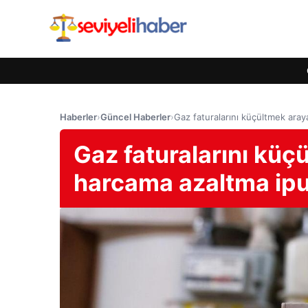
Haberler
›
Güncel Haberler
›
Gaz faturalarını küçültmek aray
Gaz faturalarını küç
harcama azaltma ipu