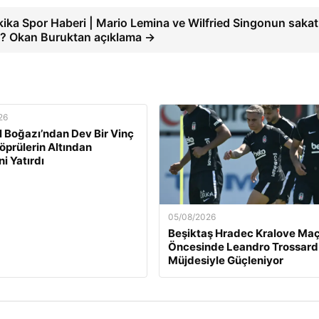
ika Spor Haberi | Mario Lemina ve Wilfried Singonun sakatl
i? Okan Buruktan açıklama →
26
l Boğazı’ndan Dev Bir Vinç
Köprülerin Altından
ni Yatırdı
05/08/2026
Beşiktaş Hradec Kralove Maç
Öncesinde Leandro Trossard
Müjdesiyle Güçleniyor