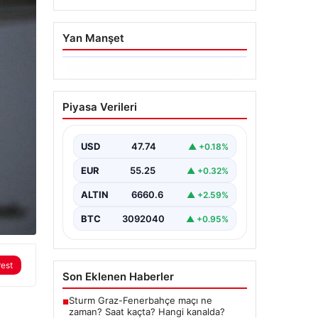
Yan Manşet
06.08.2026
İstanbul Boğazı’ndan
Piyasa Verileri
Dev Bir Vinç Geçti:
Köprülerin Altından
Kulelerini Yatırdı
USD
47.74
▲ +0.18%
İstanbul Boğazı’nda eşsiz bir
EUR
55.25
▲ +0.32%
görüntüye sahne olan bu olay,
bölgedeki denizcilik ve altyapı
ALTIN
6660.6
▲ +2.59%
çalışmalarının…
BTC
3092040
▲ +0.95%
rest
Son Eklenen Haberler
Sturm Graz-Fenerbahçe maçı ne
■
zaman? Saat kaçta? Hangi kanalda?