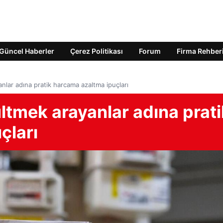
Güncel Haberler
Çerez Politikası
Forum
Firma Rehber
anlar adına pratik harcama azaltma ipuçları
ültmek arayanlar adına prati
çları