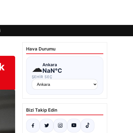
i
Hava Durumu
k
☁
Ankara
NaN°C
ŞEHIR SEÇ
Bizi Takip Edin