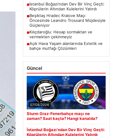
İstanbul Boğazı’ndan Dev Bir Vinç Geçti:
■
Köprülerin Altından Kulelerini Yatırdı
Beşiktaş Hradec Kralove Maçı
■
Öncesinde Leandro Trossard Müjdesiyle
Güçleniyor
Kılıçdaroğlu: Hesap sormaktan ve
■
vermekten çekinmeyiz
Açık Hava Yaşam alanlarında Estetik ve
■
bahçe mutfağı Çözümleri
Güncel
07/08/2026
Sturm Graz-Fenerbahçe maçı ne
zaman? Saat kaçta? Hangi kanalda?
İstanbul Boğazı’ndan Dev Bir Vinç Geçti:
Köprülerin Altından Kulelerini Yatırdı