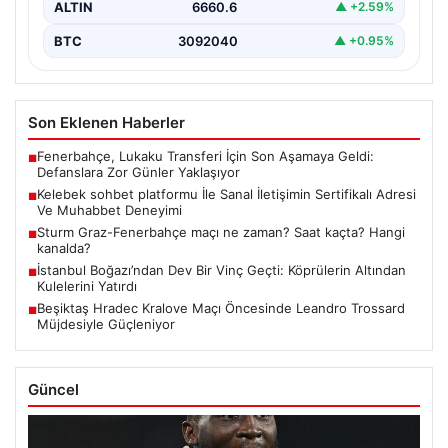
ALTIN
6660.6
▲ +2.59%
BTC
3092040
▲ +0.95%
Son Eklenen Haberler
Fenerbahçe, Lukaku Transferi İçin Son Aşamaya Geldi:
■
Defanslara Zor Günler Yaklaşıyor
Kelebek sohbet platformu İle Sanal İletişimin Sertifikalı Adresi
■
Ve Muhabbet Deneyimi
Sturm Graz-Fenerbahçe maçı ne zaman? Saat kaçta? Hangi
■
kanalda?
İstanbul Boğazı’ndan Dev Bir Vinç Geçti: Köprülerin Altından
■
Kulelerini Yatırdı
Beşiktaş Hradec Kralove Maçı Öncesinde Leandro Trossard
■
Müjdesiyle Güçleniyor
Güncel