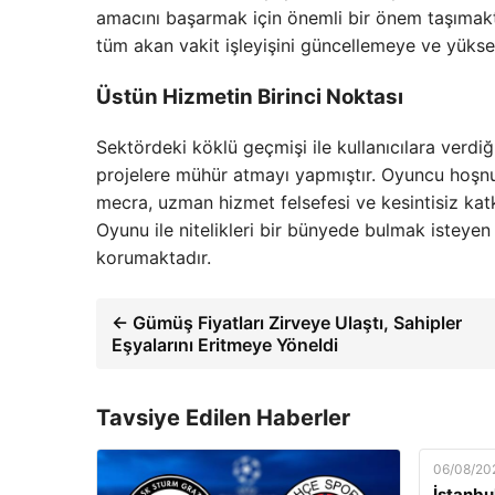
amacını başarmak için önemli bir önem taşımakta
tüm akan vakit işleyişini güncellemeye ve yük
Üstün Hizmetin Birinci Noktası
Sektördeki köklü geçmişi ile kullanıcılara verdiğ
projelere mühür atmayı yapmıştır. Oyuncu hoşnu
mecra, uzman hizmet felsefesi ve kesintisiz kat
Oyunu ile nitelikleri bir bünyede bulmak isteyen h
korumaktadır.
← Gümüş Fiyatları Zirveye Ulaştı, Sahipler
Eşyalarını Eritmeye Yöneldi
Tavsiye Edilen Haberler
06/08/20
İstanbu