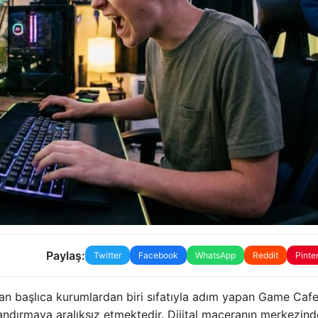
Paylaş:
Twitter
Facebook
WhatsApp
Reddit
Pinte
an başlıca kurumlardan biri sıfatıyla adım yapan Game Caf
zandırmaya aralıksız etmektedir. Dijital maceranın merkezind