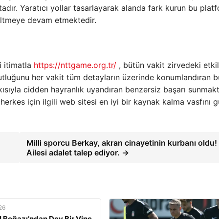
dır. Yaratıcı yollar tasarlayarak alanda fark kurun bu platf
seltmeye devam etmektedir.
i itimatla
https://nttgame.org.tr/
, bütün vakit zirvedeki etkil
tluğunu her vakit tüm detayların üzerinde konumlandıran b
kısıyla cidden hayranlık uyandıran benzersiz başarı sunmakt
erkes için ilgili web sitesi en iyi bir kaynak kalma vasfını g
Milli sporcu Berkay, akran cinayetinin kurbanı oldu!
Ailesi adalet talep ediyor. →
26
l Boğazı’ndan Dev Bir Vinç