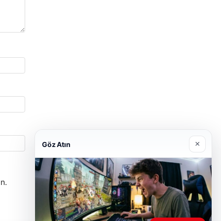
×
Göz Atın
n.