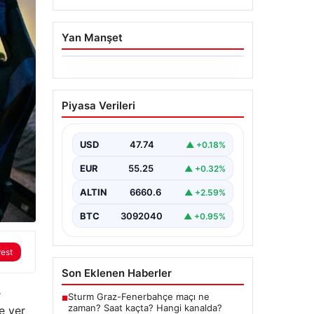
Yan Manşet
06.08.2026
İstanbul Boğazı’ndan
Piyasa Verileri
Dev Bir Vinç Geçti:
Köprülerin Altından
Kulelerini Yatırdı
USD
47.74
▲ +0.18%
İstanbul Boğazı’nda eşsiz bir
EUR
55.25
▲ +0.32%
görüntüye sahne olan bu olay,
bölgedeki denizcilik ve altyapı
ALTIN
6660.6
▲ +2.59%
çalışmalarının…
BTC
3092040
▲ +0.95%
rest
Son Eklenen Haberler
e
Sturm Graz-Fenerbahçe maçı ne
■
zaman? Saat kaçta? Hangi kanalda?
e yer