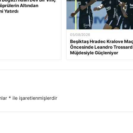
Köprülerin Altından
ni Yatırdı
05/08/2026
Beşiktaş Hradec Kralove Maç
Öncesinde Leandro Trossard
Müjdesiyle Güçleniyor
nlar
*
ile işaretlenmişlerdir