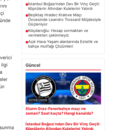
İstanbul Boğazı’ndan Dev Bir Vinç Geçti:
■
rını
Köprülerin Altından Kulelerini Yatırdı
çi
Beşiktaş Hradec Kralove Maçı
■
Öncesinde Leandro Trossard Müjdesiyle
lünde
Güçleniyor
Kılıçdaroğlu: Hesap sormaktan ve
■
vermekten çekinmeyiz
Açık Hava Yaşam alanlarında Estetik ve
■
bahçe mutfağı Çözümleri
verici
ilgi
Güncel
da
eler
tün
07/08/2026
Sturm Graz-Fenerbahçe maçı ne
zaman? Saat kaçta? Hangi kanalda?
İstanbul Boğazı’ndan Dev Bir Vinç Geçti:
ı sunma
Köprülerin Altından Kulelerini Yatırdı