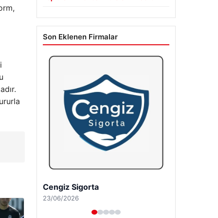
orm,
Son Eklenen Firmalar
i
u
adır.
ururla
Hastaş Beton
26/05/2026