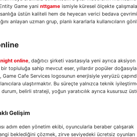
e Entity Game yani
nttgame
ismiyle küresel ölçekte çalışmala
sanlığa üstün kaliteli hem de heyecan verici bedava çevrimi
ığını anlayan uzman grup, planlı kararlarla kullanıcıların gön
online
night online
, dağıtıcı şirketi vasıtasıyla yeni ayrıca aksiyon 
ir topluluğa sahip mevcut eser, yıllardır popüler doğasıyla 
ç, Game Cafe Services logosunun enerjisiyle yeryüzü çapın
lanıcılara ulaştırmaktır. Bu süreçte yalnızca teknik iyileştirm
 durum, belirli strateji, yoğun yaratıcılık ayrıca kusursuz üs
klı Gelişim
sı adım eden yönetim ekibi, oyuncularla beraber çalışarak
hangi beklediğini çözmek, zirve seviyedeki ücretsiz oyunlar