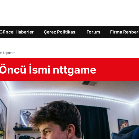
Güncel Haberler
Çerez Politikası
Forum
Firma Rehber
 nttgame
 Öncü İsmi nttgame