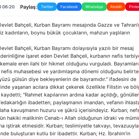
Paylaş:
6 06:20
Twitter
Facebook
WhatsApp
Reddit
Pinte
 Devlet Bahçeli, Kurban Bayramı mesajında Gazze ve Tahran’
siz kadınların, boynu bükük çocukların, mahzun yaşlıların
evlet Bahçeli, Kurban Bayramı dolayısıyla yazılı bir mesaj
rinliğine işaret eden Devlet Bahçeli, kurbanın nefis terbiye
 kemale eren ilahi bir hikmet olduğunu vurguladı. Bayramlar
er nefis muhasebesi ve yardımlaşma dönemi olduğunu belirt
 yüzü gülsün diye bekleyenlerin de bayramıdır." ifadesini de
nde yaşanan acılara dikkat çekerek özellikle Filistin ve bö
kaydetti; "Rahmet kapılarının ardına kadar açıldığı, gönüller
 fedakarlığın ibadetten, paylaşmanın imandan, vefanın ihlast
daha kavuşmanın huzuru ve şükrü içerisindeyiz. Kurban; nefs
lkün hakiki malikinin Cenab-ı Allah olduğunun idraki ve mümi
a iştirak etmesidir. Kurban; teslimiyetle takvayı, tevazuuyla
nde buluşturan kutlu bir ibadettir. Kurban; Hz. İbrahim’in