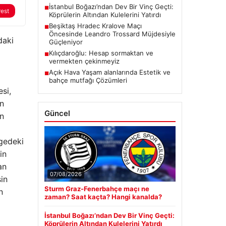
İstanbul Boğazı’ndan Dev Bir Vinç Geçti:
■
rest
Köprülerin Altından Kulelerini Yatırdı
Beşiktaş Hradec Kralove Maçı
■
Öncesinde Leandro Trossard Müjdesiyle
daki
Güçleniyor
Kılıçdaroğlu: Hesap sormaktan ve
■
vermekten çekinmeyiz
Açık Hava Yaşam alanlarında Estetik ve
■
bahçe mutfağı Çözümleri
si,
ın
Güncel
en
lgedeki
in
an
07/08/2026
in
Sturm Graz-Fenerbahçe maçı ne
n
zaman? Saat kaçta? Hangi kanalda?
İstanbul Boğazı’ndan Dev Bir Vinç Geçti:
Köprülerin Altından Kulelerini Yatırdı