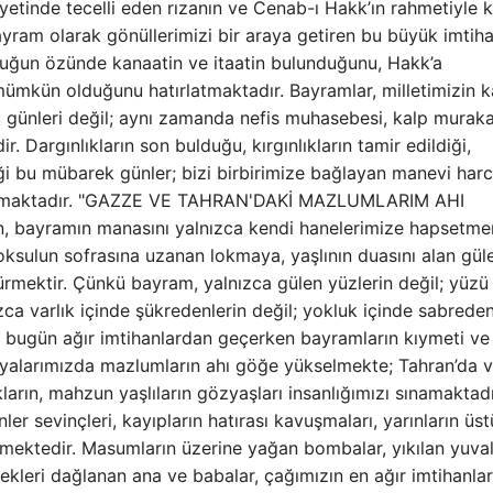
iyetinde tecelli eden rızanın ve Cenab-ı Hakk’ın rahmetiyle
bayram olarak gönüllerimizi bir araya getiren bu büyük imtiha
lluğun özünde kanaatin ve itaatin bulunduğunu, Hakk’a
ümkün olduğunu hatırlatmaktadır. Bayramlar, milletimizin 
ç günleri değil; aynı zamanda nefis muhasebesi, kalp muraka
Dargınlıkların son bulduğu, kırgınlıkların tamir edildiği,
iği bu mübarek günler; bizi birbirimize bağlayan manevi harc
koymaktadır. "GAZZE VE TAHRAN'DAKİ MAZLUMLARIM AHI
 bayramın manasını yalnızca kendi hanelerimize hapsetm
oksulun sofrasına uzanan lokmaya, yaşlının duasını alan gül
rmektir. Çünkü bayram, yalnızca gülen yüzlerin değil; yüzü
ca varlık içinde şükredenlerin değil; yokluk içinde sabreden
ık bugün ağır imtihanlardan geçerken bayramların kıymeti ve
fyalarımızda mazlumların ahı göğe yükselmekte; Tahran’da 
arın, mahzun yaşlıların gözyaşları insanlığımızı sınamaktadı
 sevinçleri, kayıpların hatırası kavuşmaları, yarınların üs
lemektedir. Masumların üzerine yağan bombalar, yıkılan yuval
rekleri dağlanan ana ve babalar, çağımızın en ağır imtihanla