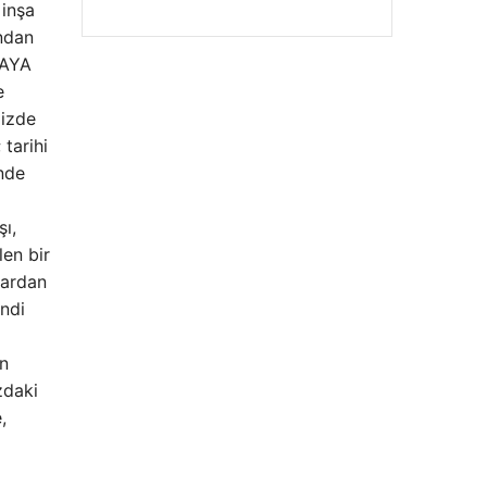
 inşa
ndan
MAYA
e
mizde
tarihi
ünde
ı,
len bir
lardan
endi
in
zdaki
,