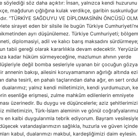
ze söylediği söz daha açıktır: İnsan, yalnızca kendi huzurunu
kçe, mağdurun çığlığına kulak verdikçe, garibin suskunluğu
 insandır. “TÜRKİYE SAĞDUYU VE DİPLOMASİNİN ÖNCÜSÜ OL
te sirayet eden bir silsile ile bugün Türkiye Cumhuriyeti’n
 hikmetinden ayrı düşünülemez. Türkiye Cumhuriyeti; bölge
eti, diplomasiyi, adil ve kalıcı barış maksadını sürdürmeye; 
un tabii gereği olarak kararlılıkla devam edecektir. Yeryüz
nsuza kadar hüküm sürmeyeceğine, mazlumun ahının yerde
üşleriyle değil bomba sesleriyle uyanan bir çocuğun gözyaş
 annenin bakışı, ailesini koruyamamanın ağırlığı altında ezi
n daha tesirli, en pahalı taçlarından daha ağır, en sert ordu
dualarımız; yalnız kendi milletimizin, kendi yurdumuzun, k
lerin esenliğe erişmesi, zulme mahkûm edilenlerin emniyete
ası üzerinedir. Bu duygu ve düşüncelerle; aziz şehitlerimiz
iz milletimizin, Türk-İslam aleminin ve gönül coğrafyalarımı
ı en kalbi duygularımla tebrik ediyorum. Bayram vesilesiyle
 düşecek vatandaşlarımızın sağlıkla, huzurla ve güven içinde
ları kabul, dualarımızı makbul, kardeşliğimizi daim eylesin.