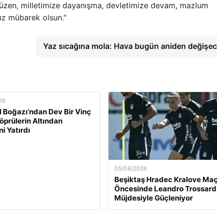
 düzen, milletimize dayanışma, devletimize devam, mazlum
ız mübarek olsun."
Yaz sıcağına mola: Hava bugün aniden değişe
26
l Boğazı’ndan Dev Bir Vinç
Köprülerin Altından
ni Yatırdı
05/08/2026
Beşiktaş Hradec Kralove Maç
Öncesinde Leandro Trossard
Müjdesiyle Güçleniyor