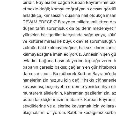
biridir. Böylesi bir çağda Kurban Bayramı’nın bi
etmekle değil; komşu coğrafyanın acısını gördü
anladıkça, kimsesizin duasına nail oldukça
DEVAM EDECEK” Bireyden millete, milletten devle
düşen tarihi sorumluluk da bu derin medeniyet
yükselen her gerilim karşısında sağduyuyu, sükûn
ve kültürel mirası ile büyük devlet sorumluluğun
zulmün baki kalmayacağına, haksızlıkların so
kalmayacağına iman ediyoruz. Annesinin şen gül
evladını bağrına basmak yerine toprağa veren bir
babanın çaresiz bakışı; çağların en gür hitabında
daha sarsıcıdır. Bu mübarek Kurban Bayramı’nda 
hanelerimizin huzuru için değil; hakkı çiğnenen
kavuşması, beşeriyetin erdemle yeniden ihya olm
muhterem ailelerinin, kahraman gazilerimizin, az
bütün kardeşlerimizin mübarek Kurban Bayramı’n
sevdiklerine ve ailelerine kavuşmak için yollara
ulaşmalarını diliyorum. Rabbim kestiğimiz kurban