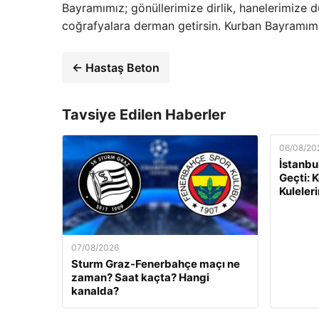
Bayramımız; gönüllerimize dirlik, hanelerimize
coğrafyalara derman getirsin. Kurban Bayramım
← Hastaş Beton
Tavsiye Edilen Haberler
06/08/20
İstanbu
Geçti: 
Kuleleri
07/08/2026
Sturm Graz-Fenerbahçe maçı ne
zaman? Saat kaçta? Hangi
kanalda?