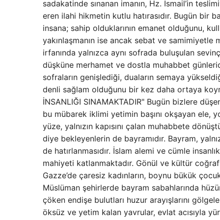
sadakatinde sınanan imanın, Hz. İsmail’in teslim
eren ilahi hikmetin kutlu hatırasıdır. Bugün bir 
insana; sahip olduklarının emanet olduğunu, ku
yakınlaşmanın ise ancak sebat ve samimiyetle m
irfanında yalnızca aynı sofrada buluşulan sevin
düşküne merhamet ve dostla muhabbet günleridir. 
sofraların genişlediği, duaların semaya yükseld
denli sağlam olduğunu bir kez daha ortaya 
İNSANLIĞI SINAMAKTADIR" Bugün bizlere düşen,
bu mübarek iklimi yetimin başını okşayan ele, y
yüze, yalnızın kapısını çalan muhabbete dönüştü
diye bekleyenlerin de bayramıdır. Bayram, yalnız
de hatırlanmasıdır. İslam alemi ve cümle insanl
mahiyeti katlanmaktadır. Gönül ve kültür coğra
Gazze’de çaresiz kadınların, boynu bükük çocukl
Müslüman şehirlerde bayram sabahlarında hüzünler
çöken endişe bulutları huzur arayışlarını gölge
öksüz ve yetim kalan yavrular, evlat acısıyla yü