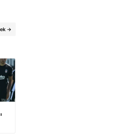
cek →
ı