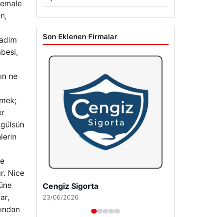
 kemale
n,
Son Eklenen Firmalar
kadim
besi,
ın ne
emek;
er
 gülsün
lerin
ve
r. Nice
tüne
Hastaş Beton
ar,
26/05/2026
rından