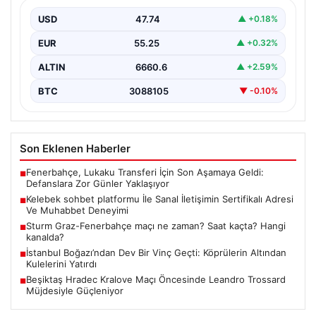
Muhabbet Deneyimi
USD
47.74
▲ +0.18%
İnternet çağında insanların seviyeli bir şekilde bağlantı
oluşturması ciddi bir hassasiyet taşımaktadır. Güncel
EUR
55.25
▲ +0.32%
olarak…
ALTIN
6660.6
▲ +2.59%
BTC
3088105
▼ -0.10%
Son Eklenen Haberler
Fenerbahçe, Lukaku Transferi İçin Son Aşamaya Geldi:
■
Defanslara Zor Günler Yaklaşıyor
Kelebek sohbet platformu İle Sanal İletişimin Sertifikalı Adresi
■
Ve Muhabbet Deneyimi
Sturm Graz-Fenerbahçe maçı ne zaman? Saat kaçta? Hangi
■
kanalda?
İstanbul Boğazı’ndan Dev Bir Vinç Geçti: Köprülerin Altından
■
Kulelerini Yatırdı
Beşiktaş Hradec Kralove Maçı Öncesinde Leandro Trossard
■
Müjdesiyle Güçleniyor